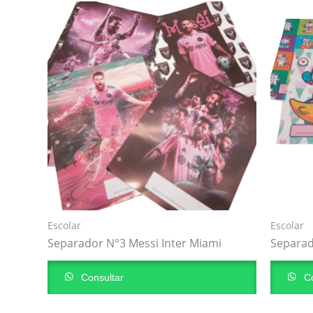
Escolar
Escolar
Separador N°3 Messi Inter Miami
Separad
Consultar
Co