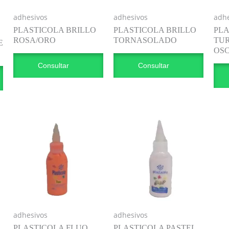
adhesivos
adhesivos
adhe
PLASTICOLA BRILLO
PLASTICOLA BRILLO
PLA
ROSA/ORO
TORNASOLADO
TU
E
OS
Consultar
Consultar
adhesivos
adhesivos
PLASTICOLA FLUO
PLASTICOLA PASTEL